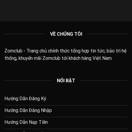
VỀ CHÚNG TÔI
Zomclub
- Trang chủ chính thức tổng hợp tin tức, bảo trì hệ
thống, khuyến mãi Zomclub tới khách hàng Việt Nam.
NỔI BẬT
Hướng Dẫn Đăng Ký
Hướng Dẫn Đăng Nhập
Hướng Dẫn Nạp Tiền