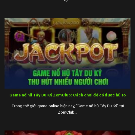
Game nổ hũ Tây Du Ký ZomClub: Cách chơi để có được hũ to
Trong thế giới game online hiện nay, “Game nổ hũ Tây Du Ký” tại
ZomClub...