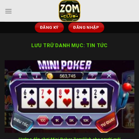
Chuyển
đến
nội
dung
ĐĂNG KÝ
ĐĂNG NHẬP
LƯU TRỮ DANH MỤC:
TIN TỨC