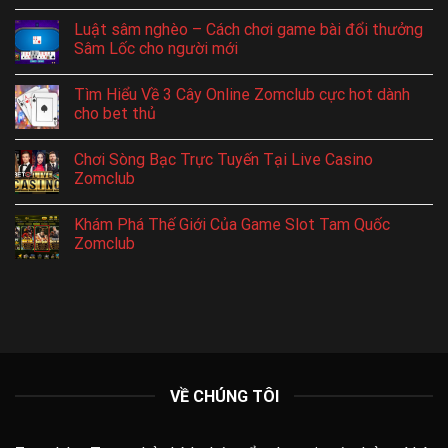
Luật sâm nghèo – Cách chơi game bài đổi thưởng
Sâm Lốc cho người mới
Tìm Hiểu Về 3 Cây Online Zomclub cực hot dành
cho bet thủ
Chơi Sòng Bạc Trực Tuyến Tại Live Casino
Zomclub
Khám Phá Thế Giới Của Game Slot Tam Quốc
Zomclub
VỀ CHÚNG TÔI