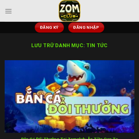
Chuyển
đến
nội
dung
ĐĂNG KÝ
ĐĂNG NHẬP
LƯU TRỮ DANH MỤC:
TIN TỨC