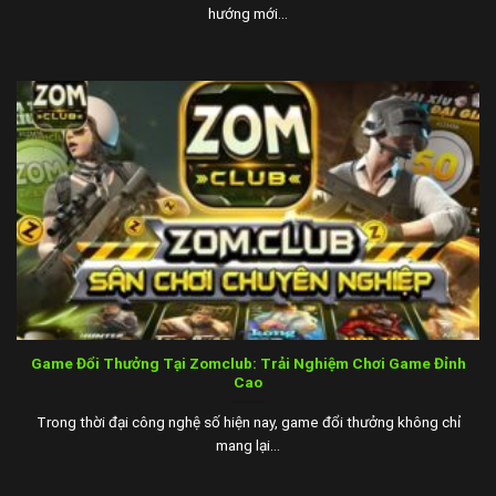
hướng mới...
Game Đổi Thưởng Tại Zomclub: Trải Nghiệm Chơi Game Đỉnh
Cao
Trong thời đại công nghệ số hiện nay, game đổi thưởng không chỉ
mang lại...