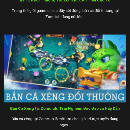
Bắn Cá Đổi Thưởng Tại Zomclub: Ăn Tiền Cực To
Trong thế giới game online đầy sôi động, bắn cá đổi thưởng tại
Zomclub đang nổi lên...
Bắn Cá Xèng tại Zomclub: Trải Nghiệm Độc Đáo và Hấp Dẫn
Bắn cá xèng tại Zomclub là một trò chơi giải trí trực tuyến đang
ngày...