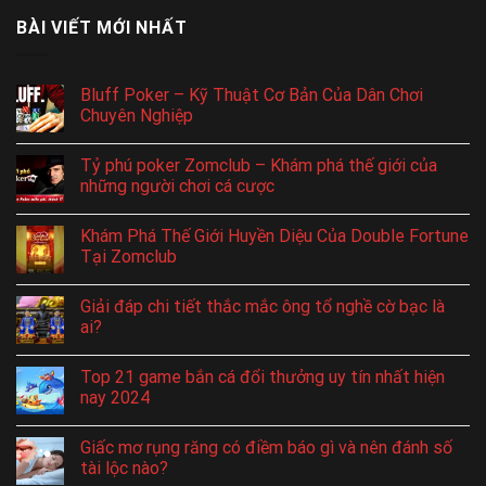
BÀI VIẾT MỚI NHẤT
Bluff Poker – Kỹ Thuật Cơ Bản Của Dân Chơi
Chuyên Nghiệp
Tỷ phú poker Zomclub – Khám phá thế giới của
những người chơi cá cược
Khám Phá Thế Giới Huyền Diệu Của Double Fortune
Tại Zomclub
Giải đáp chi tiết thắc mắc ông tổ nghề cờ bạc là
ai?
Top 21 game bắn cá đổi thưởng uy tín nhất hiện
nay 2024
Giấc mơ rụng răng có điềm báo gì và nên đánh số
tài lộc nào?