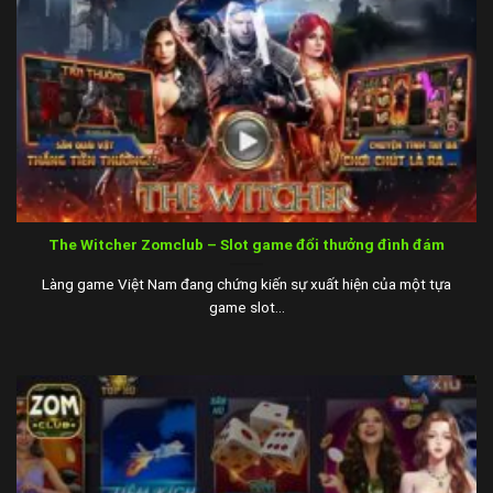
The Witcher Zomclub – Slot game đổi thưởng đình đám
Làng game Việt Nam đang chứng kiến sự xuất hiện của một tựa
game slot...