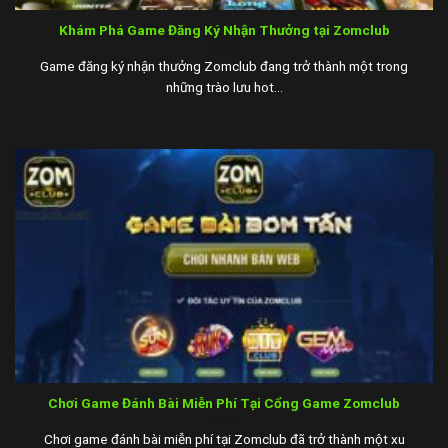
Khám Phá Game Đăng Ký Nhận Thưởng tại Zomclub
Game đăng ký nhận thưởng Zomclub đang trở thành một trong
những trào lưu hot...
Chơi Game Đánh Bài Miễn Phí Tại Cổng Game Zomclub
Chơi game đánh bài miễn phí tại Zomclub đã trở thành một xu