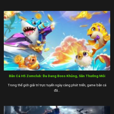
Bắn Cá H5 Zomclub: Đa Dang Boss Khủng, Săn Thưởng Mỏi
Trong thế giới giải trí trực tuyến ngày càng phát triển, game bắn cá
đã...