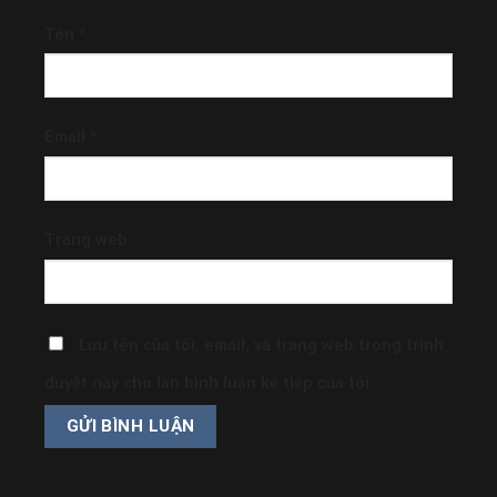
Tên
*
Email
*
Trang web
Lưu tên của tôi, email, và trang web trong trình
duyệt này cho lần bình luận kế tiếp của tôi.