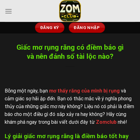
Chuyển
đến
nội
dung
ĐĂNG KÝ
ĐĂNG NHẬP
Giấc mơ rụng răng có điềm báo gì
và nên đánh số tài lộc nào?
Bỗng một ngày, bạn
mơ thấy răng của mình bị rụng
và
cảm giác sợ hãi ập đến. Bạn có thắc mắc về ý nghĩa phong
thủy của những giấc mơ này không? Liệu nó có phải là điềm
báo cho một điều gì đó sắp xảy ra hay không? Hãy cùng
khám phá ngay trong bài viết dưới đây từ
Zomclub
nhé!
Lý giải giấc mơ rụng răng là điềm báo tốt hay