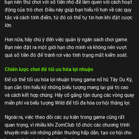
bạn nên thử chơi với số tiền nhỏ để làm quen với cách hoạt
động của trò chơi. Điều này giúp bạn hiểu rõ hơn về các quy
tắc và cách tính điểm, từ đó có thể tự tin hơn khi đặt cược
lớn.
Hơn nữa, hãy chú ý đến việc quản lý ngân sách chơi game.
Bạn nên đặt ra một giới hạn cho mình và không nên vượt
quá số tiền đó để tránh rơi vào tình trạng mất kiểm soát.
Chiến lược chơi để tối ưu hóa lợi nhuận
Để có thể tối ưu hóa lợi nhuận trong game nổ hũ Tây Du Ký,
bạn cần tìm hiểu kỹ những biểu tượng mang lại giá trị cao
và cách kết hợp chúng. Hãy cố gắng tận dụng các vòng quay
miễn phí và biểu tượng Wild để tối đa hóa cơ hội thắng lợi.
Ngoài ra, việc theo dõi các sự kiện trong game cũng rất
quan trọng, vì nhiều khi ZomClub tổ chức các chương trình
khuyến mãi với những phần thưởng hấp dẫn, tạo cơ hội cho