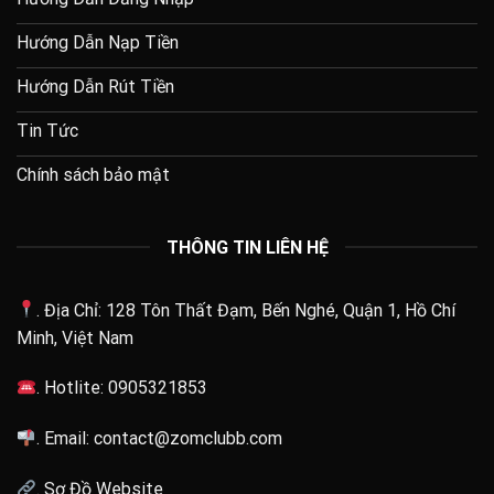
Hướng Dẫn Nạp Tiền
Hướng Dẫn Rút Tiền
Tin Tức
Chính sách bảo mật
THÔNG TIN LIÊN HỆ
. Địa Chỉ: 128 Tôn Thất Đạm, Bến Nghé, Quận 1, Hồ Chí
Minh, Việt Nam
. Hotlite: 0905321853
. Email:
contact@zomclubb.com
. Sơ Đồ Website