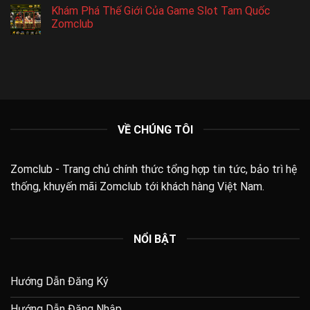
Khám Phá Thế Giới Của Game Slot Tam Quốc
Zomclub
VỀ CHÚNG TÔI
Zomclub
- Trang chủ chính thức tổng hợp tin tức, bảo trì hệ
thống, khuyến mãi Zomclub tới khách hàng Việt Nam.
NỔI BẬT
Hướng Dẫn Đăng Ký
Hướng Dẫn Đăng Nhập