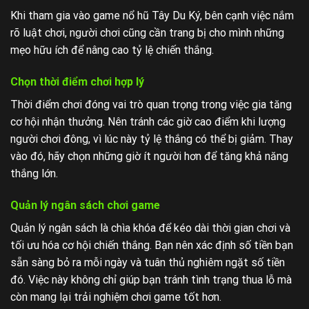
Khi tham gia vào game nổ hũ Tây Du Ký, bên cạnh việc nắm
rõ luật chơi, người chơi cũng cần trang bị cho mình những
mẹo hữu ích để nâng cao tỷ lệ chiến thắng.
Chọn thời điểm chơi hợp lý
Thời điểm chơi đóng vai trò quan trọng trong việc gia tăng
cơ hội nhận thưởng. Nên tránh các giờ cao điểm khi lượng
người chơi đông, vì lúc này tỷ lệ thắng có thể bị giảm. Thay
vào đó, hãy chọn những giờ ít người hơn để tăng khả năng
thắng lớn.
Quản lý ngân sách chơi game
Quản lý ngân sách là chìa khóa để kéo dài thời gian chơi và
tối ưu hóa cơ hội chiến thắng. Bạn nên xác định số tiền bạn
sẵn sàng bỏ ra mỗi ngày và tuân thủ nghiêm ngặt số tiền
đó. Việc này không chỉ giúp bạn tránh tình trạng thua lỗ mà
còn mang lại trải nghiệm chơi game tốt hơn.