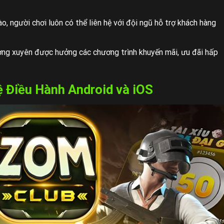
o, người chơi luôn có thể liên hệ với đội ngũ hỗ trợ khách hàng
ờng xuyên được hưởng các chương trình khuyến mãi, ưu đãi hấp
 Điều Hành Android và iOS