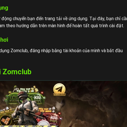
dụng
ự động chuyển bạn đến trang tải về ứng dụng. Tại đây, bạn chỉ cầ
làm theo hướng dẫn trên màn hình để hoàn tất quá trình cài đặt.
chơi
g dụng Zomclub, đăng nhập bằng tài khoản của mình và bắt đầu
i Zomclub