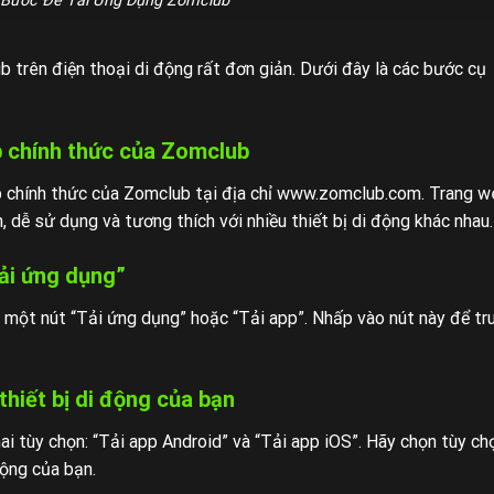
 Bước Để Tải Ứng Dụng Zomclub
b trên điện thoại di động rất đơn giản. Dưới đây là các bước cụ
b chính thức của Zomclub
eb chính thức của Zomclub tại địa chỉ www.zomclub.com. Trang 
n, dễ sử dụng và tương thích với nhiều thiết bị di động khác nhau.
ải ứng dụng”
 một nút “Tải ứng dụng” hoặc “Tải app”. Nhấp vào nút này để tr
thiết bị di động của bạn
ai tùy chọn: “Tải app Android” và “Tải app iOS”. Hãy chọn tùy ch
động của bạn.