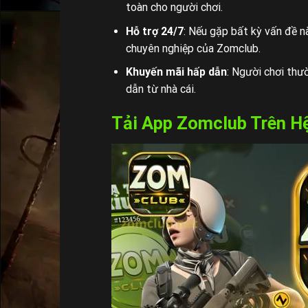
toàn cho người chơi.
Hỗ trợ 24/7
: Nếu gặp bất kỳ vấn đề nà
chuyên nghiệp của Zomclub.
Khuyến mãi hấp dẫn
: Người chơi thư
dẫn từ nhà cái.
Tải App Zomclub Trên Hệ