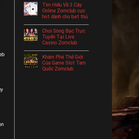
Tìm Hiểu Về 3 Cây
Online Zomclub cực
hot dành cho bet thủ
Chơi Sòng Bạc Trực
Tuyến Tại Live
Casino Zomclub
web
Khám Phá Thế Giới
Của Game Slot Tam
Quốc Zomclub
uy
ọn