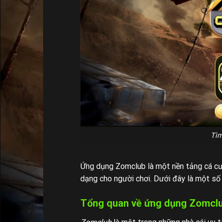
Tìm
Ứng dụng Zomclub là một nền tảng cá cượ
dạng cho người chơi. Dưới đây là một số 
Tổng quan về ứng dụng Zomcl