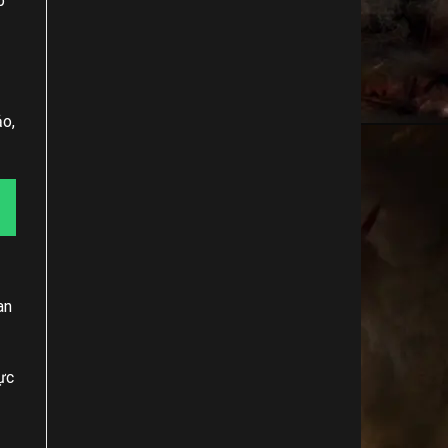
b
ảo,
an
ực