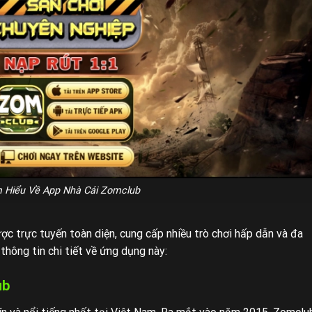
 Hiểu Về App Nhà Cái Zomclub
c trực tuyến toàn diện, cung cấp nhiều trò chơi hấp dẫn và đa
thông tin chi tiết về ứng dụng này:
ub