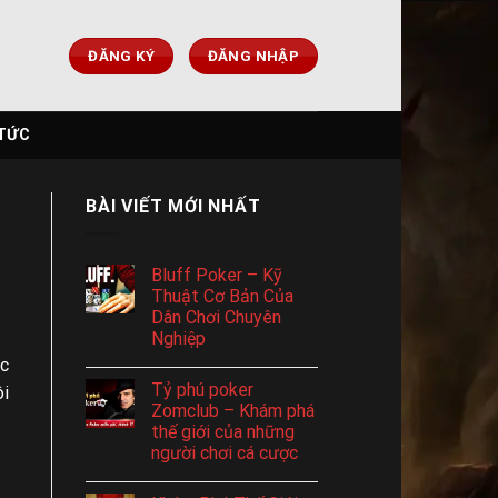
ĐĂNG KÝ
ĐĂNG NHẬP
 TỨC
BÀI VIẾT MỚI NHẤT
Bluff Poker – Kỹ
Thuật Cơ Bản Của
Dân Chơi Chuyên
Nghiệp
ác
Tỷ phú poker
ôi
Zomclub – Khám phá
thế giới của những
người chơi cá cược