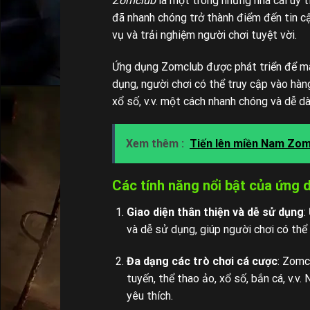
Zomclub
là một trong những nhà cái uy t
đã nhanh chóng trở thành điểm đến tin c
vụ và trải nghiệm người chơi tuyệt vời.
Ứng dụng Zomclub được phát triển để man
dụng, người chơi có thể truy cập vào hàn
xổ số, v.v. một cách nhanh chóng và dễ d
Xem thêm :
Tiến lên miền Nam ZomCl
Các tính năng nổi bật của ứng
Giao diện thân thiện và dễ sử dụng
:
và dễ sử dụng, giúp người chơi có thể
Đa dạng các trò chơi cá cược
: Zomc
tuyến, thể thao ảo, xổ số, bắn cá, v.v
yêu thích.