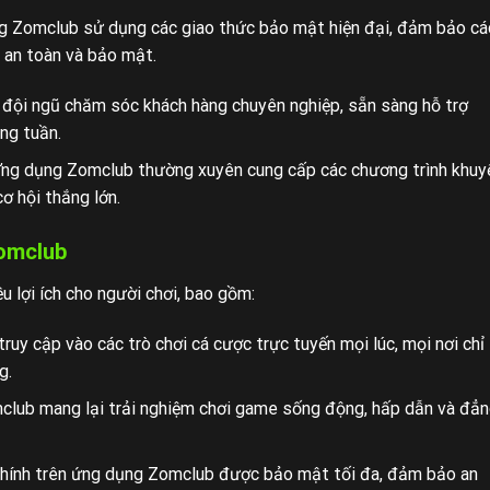
g Zomclub sử dụng các giao thức bảo mật hiện đại, đảm bảo cá
n an toàn và bảo mật.
 đội ngũ chăm sóc khách hàng chuyên nghiệp, sẵn sàng hỗ trợ
ng tuần.
Ứng dụng Zomclub thường xuyên cung cấp các chương trình khuy
cơ hội thắng lớn.
Zomclub
 lợi ích cho người chơi, bao gồm:
truy cập vào các trò chơi cá cược trực tuyến mọi lúc, mọi nơi chỉ
g.
club mang lại trải nghiệm chơi game sống động, hấp dẫn và đẳ
i chính trên ứng dụng Zomclub được bảo mật tối đa, đảm bảo an