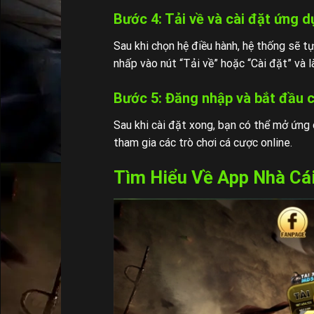
Bước 4: Tải về và cài đặt ứng 
Sau khi chọn hệ điều hành, hệ thống sẽ t
nhấp vào nút “Tải về” hoặc “Cài đặt” và 
Bước 5: Đăng nhập và bắt đầu 
Sau khi cài đặt xong, bạn có thể mở ứn
tham gia các trò chơi cá cược online.
Tìm Hiểu Về App Nhà Cá