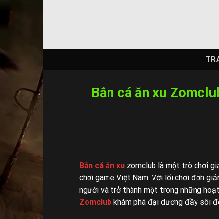
Chuyển
đến
nội
dung
TR
Bắn cá ăn xu Zomclu
Bắn cá ăn xu
zomclub là một trò chơi giả
chơi game Việt Nam. Với lối chơi đơn giả
người và trở thành một trong những hoạt 
Zomclub
khám phá đại dương đầy sôi độ