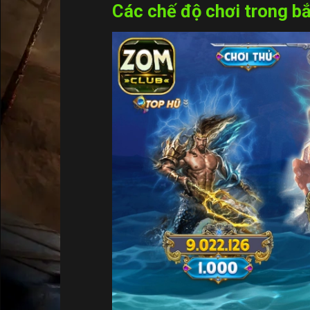
Các chế độ chơi trong b