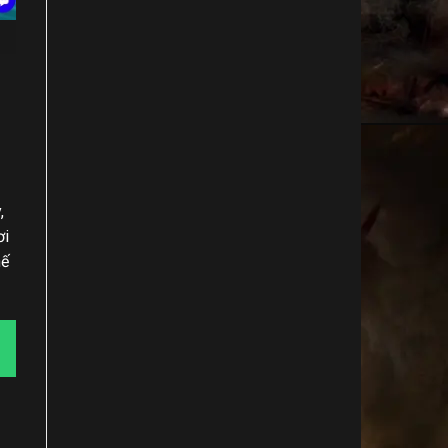
,
ơi
hế