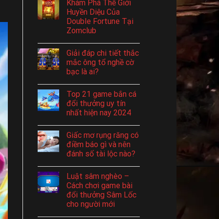
Khám Phá Thế Giới
Huyền Diệu Của
Double Fortune Tại
Zomclub
Giải đáp chi tiết thắc
mắc ông tổ nghề cờ
bạc là ai?
Top 21 game bắn cá
đổi thưởng uy tín
nhất hiện nay 2024
Giấc mơ rụng răng có
điềm báo gì và nên
đánh số tài lộc nào?
Luật sâm nghèo –
Cách chơi game bài
đổi thưởng Sâm Lốc
cho người mới