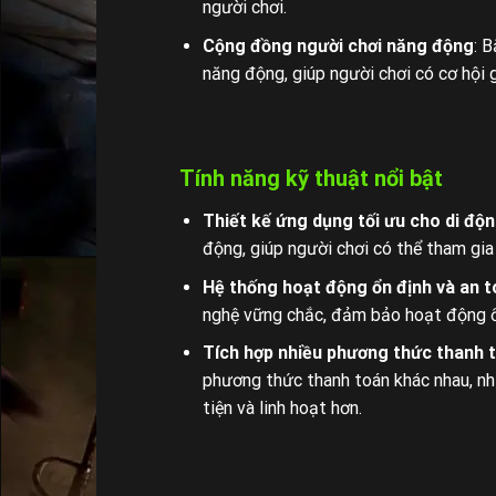
người chơi.
Cộng đồng người chơi năng động
: 
năng động, giúp người chơi có cơ hội g
Tính năng kỹ thuật nổi bật
Thiết kế ứng dụng tối ưu cho di độ
động, giúp người chơi có thể tham gia 
Hệ thống hoạt động ổn định và an 
nghệ vững chắc, đảm bảo hoạt động ổn
Tích hợp nhiều phương thức thanh t
phương thức thanh toán khác nhau, như 
tiện và linh hoạt hơn.