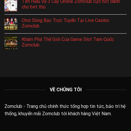
Tìm Hiểu Về 3 Cây Online Zomclub cực hot dành
cho bet thủ
Chơi Sòng Bạc Trực Tuyến Tại Live Casino
Zomclub
Khám Phá Thế Giới Của Game Slot Tam Quốc
Zomclub
VỀ CHÚNG TÔI
Zomclub
- Trang chủ chính thức tổng hợp tin tức, bảo trì hệ
thống, khuyến mãi Zomclub tới khách hàng Việt Nam.