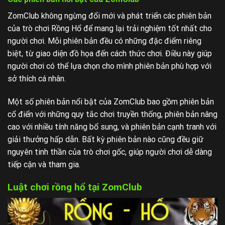
ZomClub không ngừng đổi mới và phát triển các phiên bản
của trò chơi Rồng Hổ để mang lại trải nghiệm tốt nhất cho
người chơi. Mỗi phiên bản đều có những đặc điểm riêng
biệt, từ giao diện đồ họa đến cách thức chơi. Điều này giúp
người chơi có thể lựa chọn cho mình phiên bản phù hợp với
sở thích cá nhân.
Một số phiên bản nổi bật của ZomClub bao gồm phiên bản
cổ điển với những quy tắc chơi truyền thống, phiên bản nâng
cao với nhiều tính năng bổ sung, và phiên bản cạnh tranh với
giải thưởng hấp dẫn. Bất kỳ phiên bản nào cũng đều giữ
nguyên tinh thần của trò chơi gốc, giúp người chơi dễ dàng
tiếp cận và tham gia.
Luật chơi rồng hổ tại ZomClub