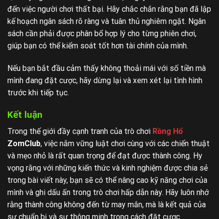
đến việc người chơi thất bại. Hãy chắc chắn rằng bạn đã lập
kế hoạch ngân sách rõ ràng và tuân thủ nghiêm ngặt. Ngân
sách cần phải được phân bổ hợp lý cho từng phiên chơi,
giúp bạn có thể kiểm soát tốt hơn tài chính của mình.
Nếu bạn bắt đầu cảm thấy không thoải mái với số tiền mà
mình đang đặt cược, hãy dừng lại và xem xét lại tình hình
trước khi tiếp tục.
Kết luận
Trong thế giới đầy cạnh tranh của trò chơi
Rồng Hổ
ZomClub
, việc nắm vững luật chơi cùng với các chiến thuật
và mẹo nhỏ là rất quan trọng để đạt được thành công. Hy
vọng rằng với những kiến thức và kinh nghiệm được chia sẻ
trong bài viết này, bạn sẽ có thể nâng cao kỹ năng chơi của
mình và ghi dấu ấn trong trò chơi hấp dẫn này. Hãy luôn nhớ
rằng thành công không đến từ may mắn, mà là kết quả của
sự chuẩn bị và sự thông minh trong cách đặt cược.