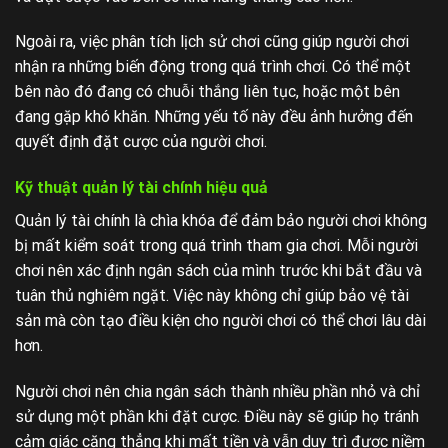
Ngoài ra, việc phân tích lịch sử chơi cũng giúp người chơi
nhận ra những biến động trong quá trình chơi. Có thể một
bên nào đó đang có chuỗi thắng liên tục, hoặc một bên
đang gặp khó khăn. Những yếu tố này đều ảnh hưởng đến
quyết định đặt cược của người chơi.
Kỹ thuật quản lý tài chính hiệu quả
Quản lý tài chính là chìa khóa để đảm bảo người chơi không
bị mất kiểm soát trong quá trình tham gia chơi. Mỗi người
chơi nên xác định ngân sách của mình trước khi bắt đầu và
tuân thủ nghiêm ngặt. Việc này không chỉ giúp bảo vệ tài
sản mà còn tạo điều kiện cho người chơi có thể chơi lâu dài
hơn.
Người chơi nên chia ngân sách thành nhiều phần nhỏ và chỉ
sử dụng một phần khi đặt cược. Điều này sẽ giúp họ tránh
cảm giác căng thẳng khi mất tiền và vẫn duy trì được niềm