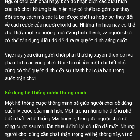
Người chơi cần phải nhạy bén để nhận diện các biểu hiện
của trò chơi. Những biểu hiện này có thể bao gồm sự thay
đổi trong cách mà các lá bài được phát ra hoặc sự thay đổi
về cách cược của người chơi khác. Những tín hiệu này có thể
cho thấy một xu hướng mới đang hình thành, và người chơi
có thể tận dụng điều đó để đưa ra quyết định sáng suốt.
Việc này yêu cầu người chơi phải thường xuyên theo dõi và
phân tích các vòng chơi. Đôi khi chỉ cần một chi tiết nhỏ
cũng có thể quyết định đến sự thành bại của bạn trong
suốt trận chơi.
Sử dụng hệ thống cược thông minh
Một hệ thống cược thông minh sẽ giúp người chơi dễ dàng
quản lý cược của mình hơn. Một trong những hệ thống phổ
biến nhất là hệ thống Martingale, trong đó người chơi sẽ
tăng cược sau mỗi lần thua để bù lại số tiền đã mất. Nhưng
người chơi cũng cần phải thận trọng với hệ thống này, vì nó