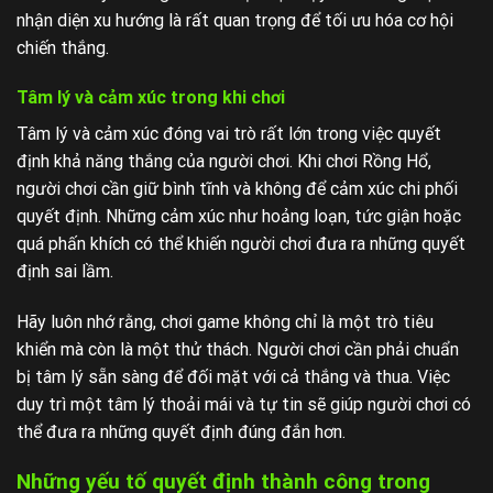
nhận diện xu hướng là rất quan trọng để tối ưu hóa cơ hội
chiến thắng.
Tâm lý và cảm xúc trong khi chơi
Tâm lý và cảm xúc đóng vai trò rất lớn trong việc quyết
định khả năng thắng của người chơi. Khi chơi Rồng Hổ,
người chơi cần giữ bình tĩnh và không để cảm xúc chi phối
quyết định. Những cảm xúc như hoảng loạn, tức giận hoặc
quá phấn khích có thể khiến người chơi đưa ra những quyết
định sai lầm.
Hãy luôn nhớ rằng, chơi game không chỉ là một trò tiêu
khiển mà còn là một thử thách. Người chơi cần phải chuẩn
bị tâm lý sẵn sàng để đối mặt với cả thắng và thua. Việc
duy trì một tâm lý thoải mái và tự tin sẽ giúp người chơi có
thể đưa ra những quyết định đúng đắn hơn.
Những yếu tố quyết định thành công trong