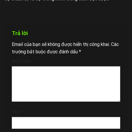
Trả lời
Email của bạn sẽ không được hiển thị công khai.
Các
trường bắt buộc được đánh dấu
*
Bình luận
*
Tên
*