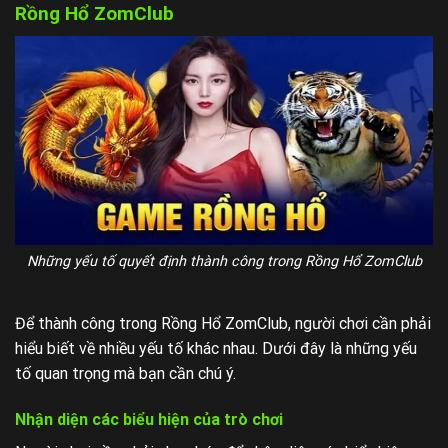
Rồng Hổ ZomClub
Những yếu tố quyết định thành công trong Rồng Hổ ZomClub
Để thành công trong Rồng Hổ ZomClub, người chơi cần phải
hiểu biết về nhiều yếu tố khác nhau. Dưới đây là những yếu
tố quan trọng mà bạn cần chú ý.
Nhận diện các biểu hiện của trò chơi