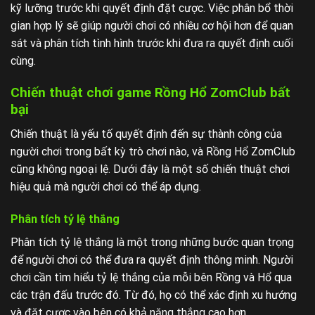
kỹ lưỡng trước khi quyết định đặt cược. Việc phân bổ thời
gian hợp lý sẽ giúp người chơi có nhiều cơ hội hơn để quan
sát và phân tích tình hình trước khi đưa ra quyết định cuối
cùng.
Chiến thuật chơi game Rồng Hổ ZomClub bất
bại
Chiến thuật là yếu tố quyết định đến sự thành công của
người chơi trong bất kỳ trò chơi nào, và Rồng Hổ ZomClub
cũng không ngoại lệ. Dưới đây là một số chiến thuật chơi
hiệu quả mà người chơi có thể áp dụng.
Phân tích tỷ lệ thắng
Phân tích tỷ lệ thắng là một trong những bước quan trọng
để người chơi có thể đưa ra quyết định thông minh. Người
chơi cần tìm hiểu tỷ lệ thắng của mỗi bên Rồng và Hổ qua
các trận đấu trước đó. Từ đó, họ có thể xác định xu hướng
và đặt cược vào bên có khả năng thắng cao hơn.