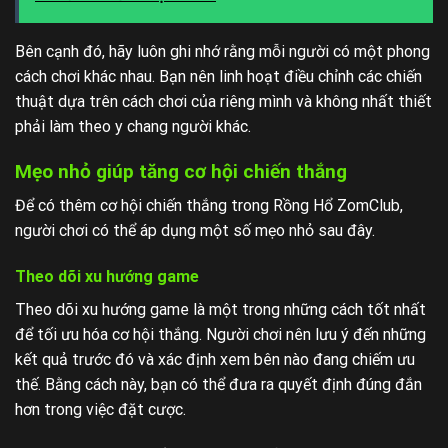
Bên cạnh đó, hãy luôn ghi nhớ rằng mỗi người có một phong
cách chơi khác nhau. Bạn nên linh hoạt điều chỉnh các chiến
thuật dựa trên cách chơi của riêng mình và không nhất thiết
phải làm theo y chang người khác.
Mẹo nhỏ giúp tăng cơ hội chiến thắng
Để có thêm cơ hội chiến thắng trong Rồng Hổ ZomClub,
người chơi có thể áp dụng một số mẹo nhỏ sau đây.
Theo dõi xu hướng game
Theo dõi xu hướng game là một trong những cách tốt nhất
để tối ưu hóa cơ hội thắng. Người chơi nên lưu ý đến những
kết quả trước đó và xác định xem bên nào đang chiếm ưu
thế. Bằng cách này, bạn có thể đưa ra quyết định đúng đắn
hơn trong việc đặt cược.