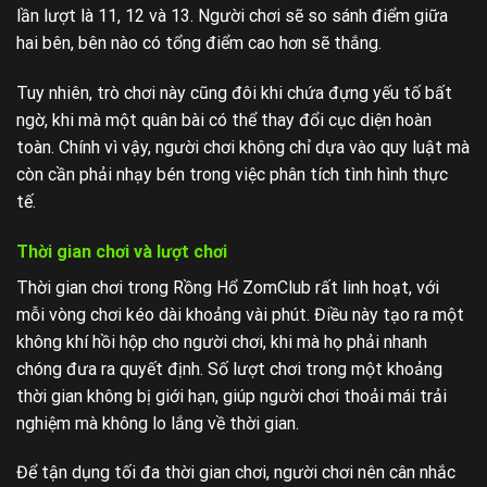
lần lượt là 11, 12 và 13. Người chơi sẽ so sánh điểm giữa
hai bên, bên nào có tổng điểm cao hơn sẽ thắng.
Tuy nhiên, trò chơi này cũng đôi khi chứa đựng yếu tố bất
ngờ, khi mà một quân bài có thể thay đổi cục diện hoàn
toàn. Chính vì vậy, người chơi không chỉ dựa vào quy luật mà
còn cần phải nhạy bén trong việc phân tích tình hình thực
tế.
Thời gian chơi và lượt chơi
Thời gian chơi trong Rồng Hổ ZomClub rất linh hoạt, với
mỗi vòng chơi kéo dài khoảng vài phút. Điều này tạo ra một
không khí hồi hộp cho người chơi, khi mà họ phải nhanh
chóng đưa ra quyết định. Số lượt chơi trong một khoảng
thời gian không bị giới hạn, giúp người chơi thoải mái trải
nghiệm mà không lo lắng về thời gian.
Để tận dụng tối đa thời gian chơi, người chơi nên cân nhắc