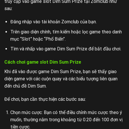
truy cập vào game slot Dim Sum Prize tại Zomclub như
sau:
Đăng nhập vào tài khoản Zomclub của bạn.
Trên giao diện chính, tìm kiếm hoặc lọc game theo danh
mục “Slot” hoặc “Phổ Biến”.
Tìm và nhấp vào game Dim Sum Prize để bắt đầu chơi.
Cách chơi game slot Dim Sum Prize
Khi đã vào được game Dim Sum Prize, bạn sẽ thấy giao
diện game với các cuộn quay và các biểu tượng liên quan
đến chủ đề Dim Sum.
Để chơi, bạn cần thực hiện các bước sau:
Chọn mức cược: Bạn có thể điều chỉnh mức cược theo ý
muốn, thường nằm trong khoảng từ 0.20 đến 100 đơn vị
tiền cược.