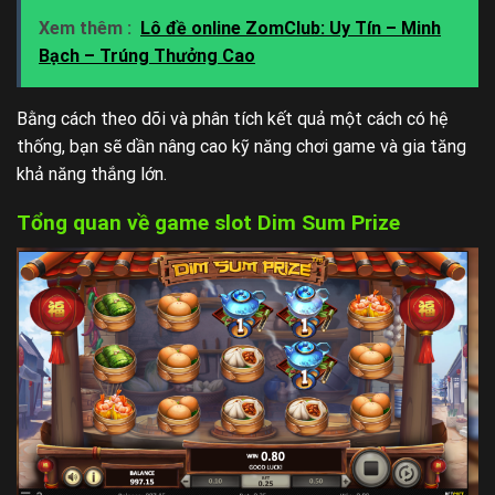
Xem thêm :
Lô đề online ZomClub: Uy Tín – Minh
Bạch – Trúng Thưởng Cao
Bằng cách theo dõi và phân tích kết quả một cách có hệ
thống, bạn sẽ dần nâng cao kỹ năng chơi game và gia tăng
khả năng thắng lớn.
Tổng quan về game slot Dim Sum Prize