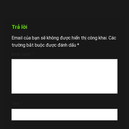
Trả lời
Email của bạn sẽ không được hiển thị công khai.
Các
trường bắt buộc được đánh dấu
*
Bình luận
*
Tên
*