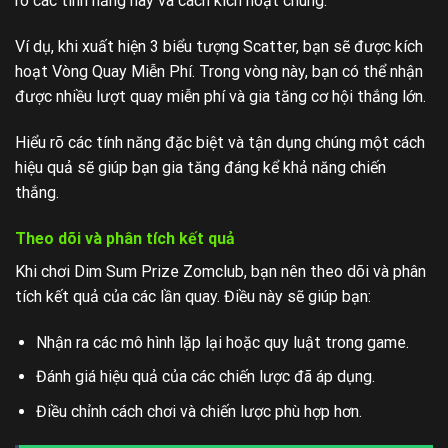
rõ các tính năng này và cách kích hoạt chúng.
Ví dụ, khi xuất hiện 3 biểu tượng Scatter, bạn sẽ được kích
hoạt Vòng Quay Miễn Phí. Trong vòng này, bạn có thể nhận
được nhiều lượt quay miễn phí và gia tăng cơ hội thắng lớn.
Hiểu rõ các tính năng đặc biệt và tận dụng chúng một cách
hiệu quả sẽ giúp bạn gia tăng đáng kể khả năng chiến
thắng.
Theo dõi và phân tích kết quả
Khi chơi Dim Sum Prize Zomclub, bạn nên theo dõi và phân
tích kết quả của các lần quay. Điều này sẽ giúp bạn:
Nhận ra các mô hình lặp lại hoặc quy luật trong game.
Đánh giá hiệu quả của các chiến lược đã áp dụng.
Điều chỉnh cách chơi và chiến lược phù hợp hơn.