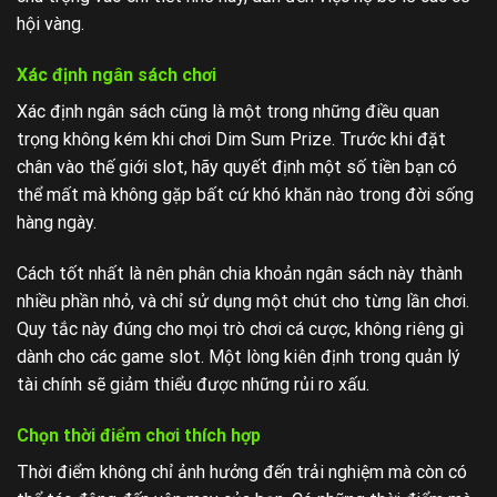
hội vàng.
Xác định ngân sách chơi
Xác định ngân sách cũng là một trong những điều quan
trọng không kém khi chơi Dim Sum Prize. Trước khi đặt
chân vào thế giới slot, hãy quyết định một số tiền bạn có
thể mất mà không gặp bất cứ khó khăn nào trong đời sống
hàng ngày.
Cách tốt nhất là nên phân chia khoản ngân sách này thành
nhiều phần nhỏ, và chỉ sử dụng một chút cho từng lần chơi.
Quy tắc này đúng cho mọi trò chơi cá cược, không riêng gì
dành cho các game slot. Một lòng kiên định trong quản lý
tài chính sẽ giảm thiểu được những rủi ro xấu.
Chọn thời điểm chơi thích hợp
Thời điểm không chỉ ảnh hưởng đến trải nghiệm mà còn có