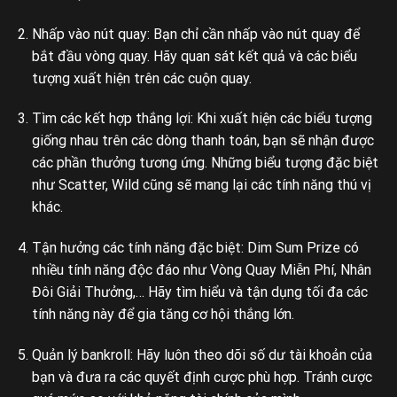
Nhấp vào nút quay: Bạn chỉ cần nhấp vào nút quay để
bắt đầu vòng quay. Hãy quan sát kết quả và các biểu
tượng xuất hiện trên các cuộn quay.
Tìm các kết hợp thắng lợi: Khi xuất hiện các biểu tượng
giống nhau trên các dòng thanh toán, bạn sẽ nhận được
các phần thưởng tương ứng. Những biểu tượng đặc biệt
như Scatter, Wild cũng sẽ mang lại các tính năng thú vị
khác.
Tận hưởng các tính năng đặc biệt: Dim Sum Prize có
nhiều tính năng độc đáo như Vòng Quay Miễn Phí, Nhân
Đôi Giải Thưởng,… Hãy tìm hiểu và tận dụng tối đa các
tính năng này để gia tăng cơ hội thắng lớn.
Quản lý bankroll: Hãy luôn theo dõi số dư tài khoản của
bạn và đưa ra các quyết định cược phù hợp. Tránh cược