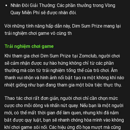
Nhân Đôi Giải Thưởng: Các phần thưởng trong Vòng
Quay Miễn Phí sẽ được nhân đôi.
Với những tính năng hấp dẫn này, Dim Sum Prize mang lại
trải nghiệm chơi game vô cùng th
Trải nghiệm chơi game
Khi tham gia chơi Dim Sum Prize tại Zomclub, người chơi
sẽ cảm nhận được sự hào hứng không chỉ từ các phần
thưởng mà còn từ trải nghiệm tổng thể của trò chơi. Âm
thanh vui nhộn và hình ảnh nổi bật tạo ra một không khí náo
nhiệt giống như bạn đang tham gia một bữa tiệc thực thụ.
Thao tác chơi rất đơn giản, người chơi chỉ cần chọn mức
cược cho mỗi dòng và nhấn nút quay. Nếu bạn là một người
mới, có thể mất thời gian để làm quen, nhưng khi đã nắm
bắt được quy luật, bạn sẽ nhanh chóng hòa mình vào không
khí chơi game sôi nổi. Các hiệu ứng đồ họa mượt mà cũng