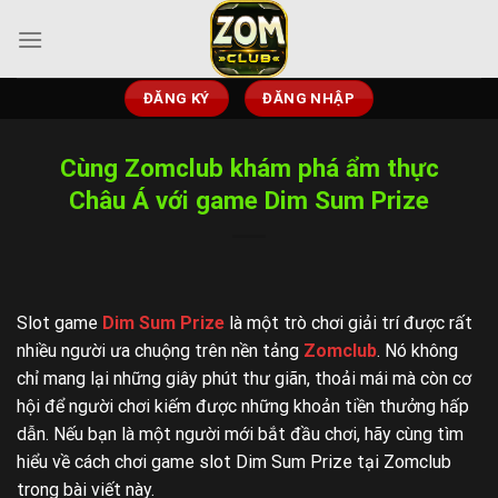
Chuyển
đến
nội
dung
ĐĂNG KÝ
ĐĂNG NHẬP
Cùng Zomclub khám phá ẩm thực
Châu Á với game Dim Sum Prize
Slot game
Dim Sum Prize
là một trò chơi giải trí được rất
nhiều người ưa chuộng trên nền tảng
Zomclub
. Nó không
chỉ mang lại những giây phút thư giãn, thoải mái mà còn cơ
hội để người chơi kiếm được những khoản tiền thưởng hấp
dẫn. Nếu bạn là một người mới bắt đầu chơi, hãy cùng tìm
hiểu về cách chơi game slot Dim Sum Prize tại Zomclub
trong bài viết này.