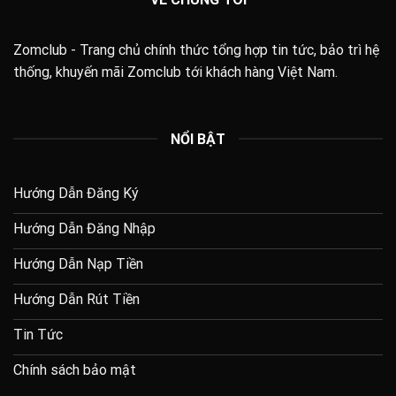
Zomclub
- Trang chủ chính thức tổng hợp tin tức, bảo trì hệ
thống, khuyến mãi Zomclub tới khách hàng Việt Nam.
NỔI BẬT
Hướng Dẫn Đăng Ký
Hướng Dẫn Đăng Nhập
Hướng Dẫn Nạp Tiền
Hướng Dẫn Rút Tiền
Tin Tức
Chính sách bảo mật