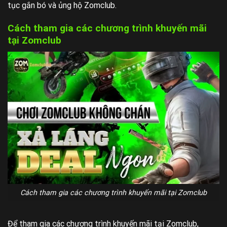
tục gắn bó và ủng hộ Zomclub.
Cách tham gia các chương trình khuyến mãi
tại Zomclub
Cách tham gia các chương trình khuyến mãi tại Zomclub
Để tham gia các chương trình khuyến mãi tại Zomclub,