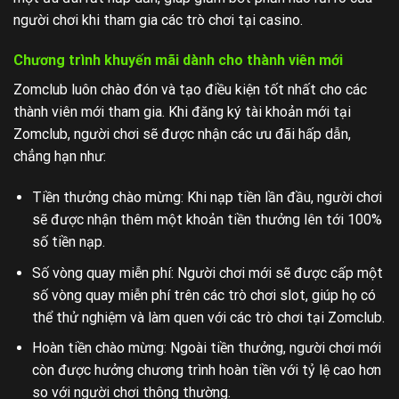
người chơi khi tham gia các trò chơi tại casino.
Chương trình khuyến mãi dành cho thành viên mới
Zomclub luôn chào đón và tạo điều kiện tốt nhất cho các
thành viên mới tham gia. Khi đăng ký tài khoản mới tại
Zomclub, người chơi sẽ được nhận các ưu đãi hấp dẫn,
chẳng hạn như:
Tiền thưởng chào mừng: Khi nạp tiền lần đầu, người chơi
sẽ được nhận thêm một khoản tiền thưởng lên tới 100%
số tiền nạp.
Số vòng quay miễn phí: Người chơi mới sẽ được cấp một
số vòng quay miễn phí trên các trò chơi slot, giúp họ có
thể thử nghiệm và làm quen với các trò chơi tại Zomclub.
Hoàn tiền chào mừng: Ngoài tiền thưởng, người chơi mới
còn được hưởng chương trình hoàn tiền với tỷ lệ cao hơn
so với người chơi thông thường.