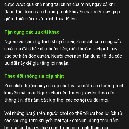
cược vượt quá khả năng tài chính của mình, ngay cả khi
đang tận dụng các chương trình khuyến mãi. Việc này giúp
giảm thiểu rủi ro và tránh thua lỗ lớn.
Tận dụng các ưu đãi khác
Ngoài các chương trình khuyến mãi, Zomclub còn cung cấp
nhiều ưu đãi khác như hoàn tiền, giải thưởng jackpot, hay
các sự kiện độc quyền. Người chơi nên tận dụng tối đa các
ưu đãi này để gia tăng lợi nhuận.
Theo dõi thông tin cập nhật
Zomclub thường xuyên cập nhật và ra mắt các chương trình
khuyến mãi mới. Người chơi nên thường xuyên theo dõi
thông tin, để nắm bắt kịp thời các cơ hội ưu đãi mới.
Với những lưu ý trên, người chơi có thể tối ưu hóa lợi ích từ
các chương trình khuyến mãi tại Zomclub, đồng thời đảm
bảo sự an toàn và hiệu quả trong quá trình tham gia.