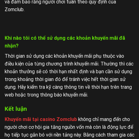
và đảm bảo rằng người chơi tuân theo quy định của
Zomclub.
Khi nào tôi có thể sử dụng các khoản khuyến mãi đã
nhận?
Thời gian sử dụng các khoản khuyến mãi phụ thuộc vào
điều kiện của từng chương trình khuyến mãi. Thường thì các
khoản thưởng sẽ có thời hạn nhất định và bạn cần sử dụng
trong khoảng thời gian đó để tránh việc hết thời gian sử
dụng. Hãy kiểm tra kỹ càng thông tin về thời hạn trên trang
web hoặc trong thông báo khuyến mãi.
Kết luận
Khuyến mãi tại casino Zomclub
không chỉ mang đến cho
người chơi cơ hội gia tăng nguồn vốn mà còn là động lực để
họ tiếp tục gắn bó với nền tảng này. Bằng cách tham gia các