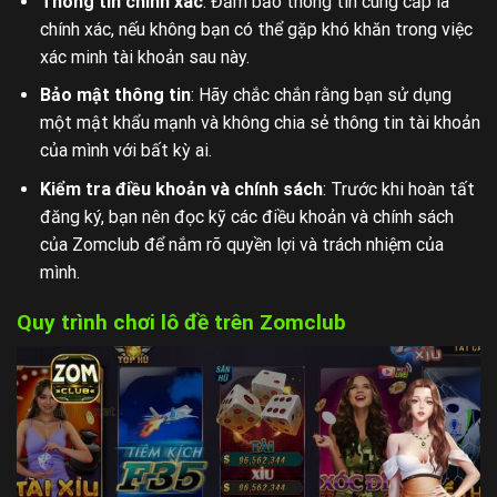
Thông tin chính xác
: Đảm bảo thông tin cung cấp là
chính xác, nếu không bạn có thể gặp khó khăn trong việc
xác minh tài khoản sau này.
Bảo mật thông tin
: Hãy chắc chắn rằng bạn sử dụng
một mật khẩu mạnh và không chia sẻ thông tin tài khoản
của mình với bất kỳ ai.
Kiểm tra điều khoản và chính sách
: Trước khi hoàn tất
đăng ký, bạn nên đọc kỹ các điều khoản và chính sách
của Zomclub để nắm rõ quyền lợi và trách nhiệm của
mình.
Quy trình chơi lô đề trên Zomclub