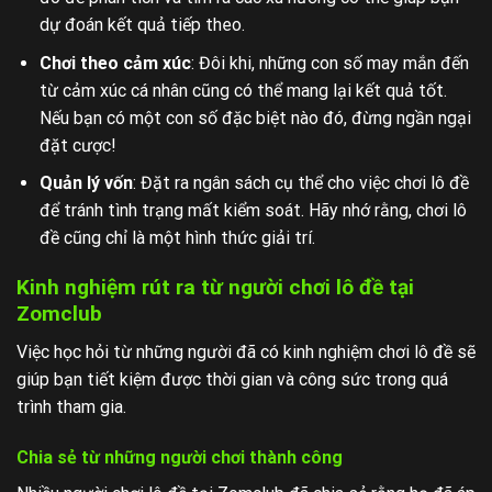
dự đoán kết quả tiếp theo.
Chơi theo cảm xúc
: Đôi khi, những con số may mắn đến
từ cảm xúc cá nhân cũng có thể mang lại kết quả tốt.
Nếu bạn có một con số đặc biệt nào đó, đừng ngần ngại
đặt cược!
Quản lý vốn
: Đặt ra ngân sách cụ thể cho việc chơi lô đề
để tránh tình trạng mất kiểm soát. Hãy nhớ rằng, chơi lô
đề cũng chỉ là một hình thức giải trí.
Kinh nghiệm rút ra từ người chơi lô đề tại
Zomclub
Việc học hỏi từ những người đã có kinh nghiệm chơi lô đề sẽ
giúp bạn tiết kiệm được thời gian và công sức trong quá
trình tham gia.
Chia sẻ từ những người chơi thành công