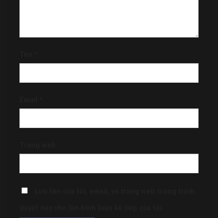
Tên
*
Email
*
Trang web
Lưu tên của tôi, email, và trang web trong trình
duyệt này cho lần bình luận kế tiếp của tôi.