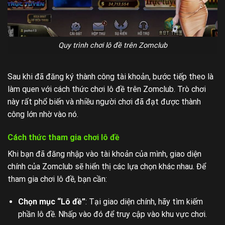
Quy trình chơi lô đề trên Zomclub
Sau khi đã đăng ký thành công tài khoản, bước tiếp theo là
làm quen với cách thức chơi lô đề trên Zomclub. Trò chơi
này rất phổ biến và nhiều người chơi đã đạt được thành
công lớn nhờ vào nó.
Cách thức tham gia chơi lô đề
Khi bạn đã đăng nhập vào tài khoản của mình, giao diện
chính của Zomclub sẽ hiển thị các lựa chọn khác nhau. Để
tham gia chơi lô đề, bạn cần:
Chọn mục “Lô đề”
: Tại giao diện chính, hãy tìm kiếm
phần lô đề. Nhấp vào đó để truy cập vào khu vực chơi.