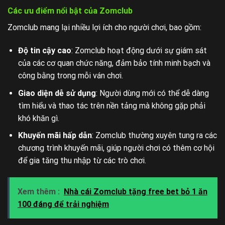
Các ưu điểm nổi bật của Zomclub
Zomclub mang lại nhiều lợi ích cho người chơi, bao gồm:
Độ tin cậy cao
: Zomclub hoạt động dưới sự giám sát
của các cơ quan chức năng, đảm bảo tính minh bạch và
công bằng trong mỗi ván chơi.
Giao diện dễ sử dụng
: Người dùng mới có thể dễ dàng
tìm hiểu và thao tác trên nền tảng mà không gặp phải
khó khăn gì.
Khuyến mãi hấp dẫn
: Zomclub thường xuyên tung ra các
chương trình khuyến mãi, giúp người chơi có thêm cơ hội
để gia tăng thu nhập từ các trò chơi.
Xem thêm :
Nhà cái Zomclub tặng free bet bỏ 1 ăn
100 đáng để trải nghiệm