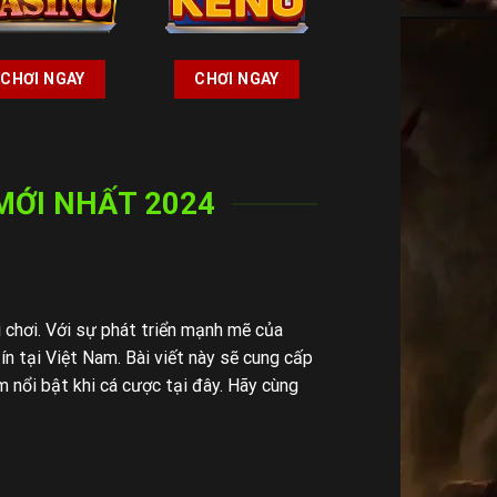
CHƠI NGAY
CHƠI NGAY
MỚI NHẤT 2024
 chơi. Với sự phát triển mạnh mẽ của
 tại Việt Nam. Bài viết này sẽ cung cấp
 nổi bật khi cá cược tại đây. Hãy cùng