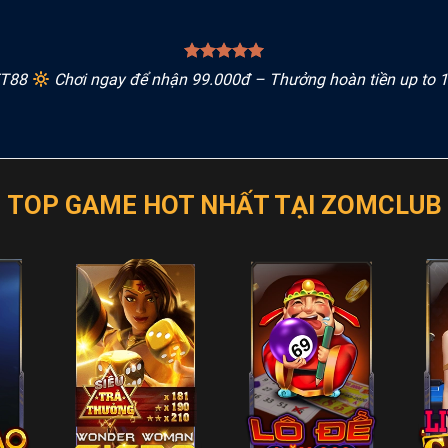
ET88
Chơi ngay để nhận 99.000đ – Thưởng hoàn tiền up to 
TOP GAME HOT NHẤT TẠI ZOMCLUB