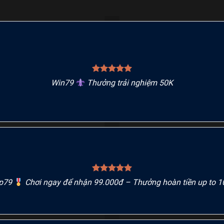
Win79
Thưởng trải nghiệm 50K
ip79
Chơi ngay để nhận 99.000đ – Thưởng hoàn tiền up to 