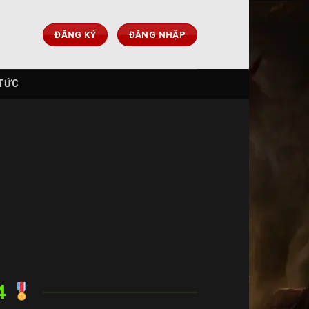
ĐĂNG KÝ
ĐĂNG NHẬP
 TỨC
24