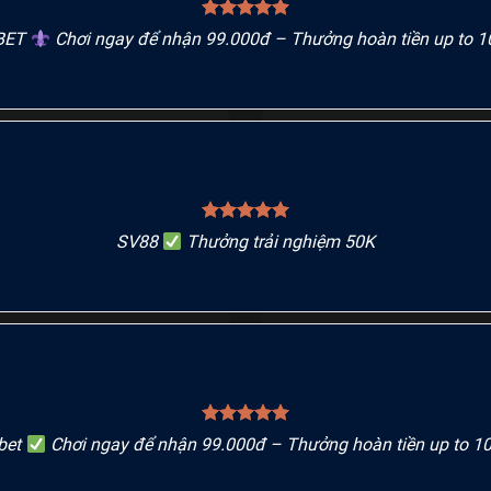
BET
Chơi ngay để nhận 99.000đ – Thưởng hoàn tiền up to 
SV88
Thưởng trải nghiệm 50K
bet
Chơi ngay để nhận 99.000đ – Thưởng hoàn tiền up to 1