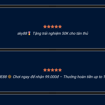
sky88
Tặng trải nghiệm 50K cho tân thủ
NE88
Chơi ngay để nhận 99.000đ – Thưởng hoàn tiền up to 